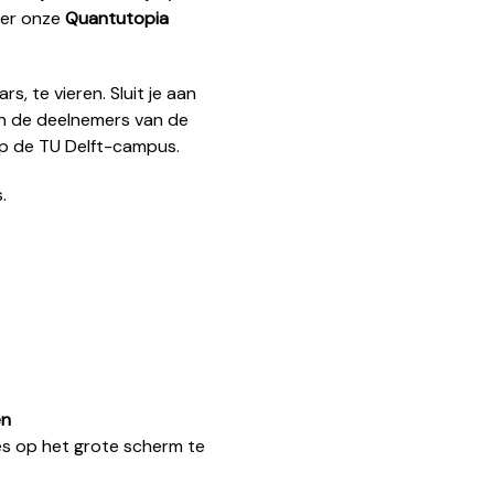
ber onze
Quantutopia
s, te vieren. Sluit je aan
an de deelnemers van de
op de TU Delft-campus.
.
en
s op het grote scherm te
.