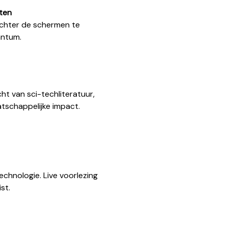
ten
chter de schermen te
antum.
ht van sci-techliteratuur,
tschappelijke impact.
hnologie. Live voorlezing
st.