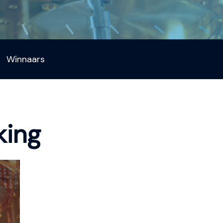
Winnaars
king