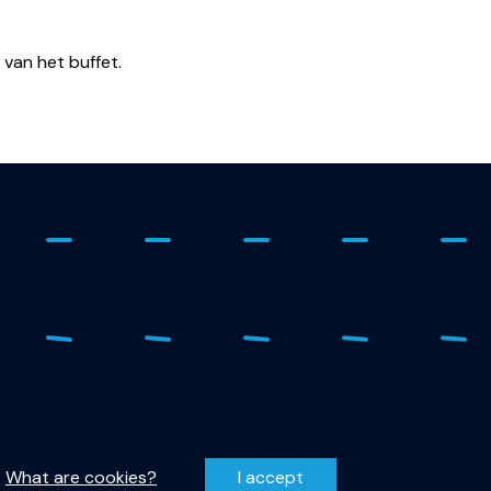
van het buffet.
 - 278 1798
Privacy Statement
r-qutech@tudelft.nl
Disclaimer
.
What are cookies?
I accept
entzweg 1, 2628 CJ Delft