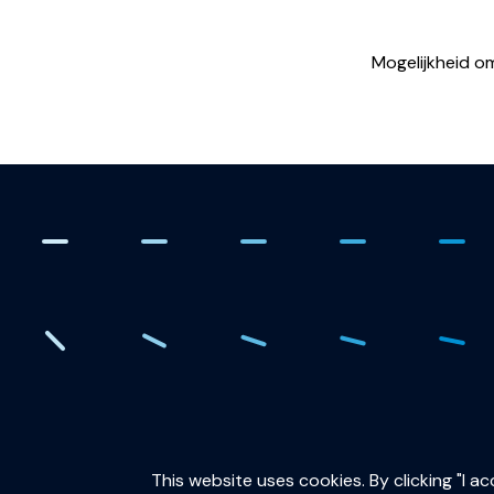
Mogelijkheid o
. Creating the quantum fut
This website uses cookies. By clicking "I a
QuTech is part of: