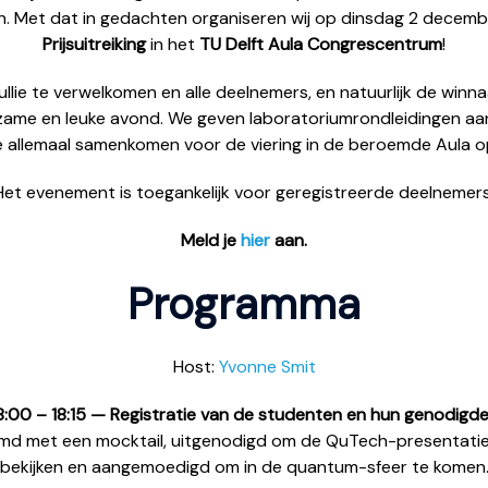
en. Met dat in gedachten organiseren wij op dinsdag 2 decem
Prijsuitreiking
in het
TU Delft Aula Congrescentrum
!
ullie te verwelkomen en alle deelnemers, en natuurlijk de winnaar
erzame en leuke avond. We geven laboratoriumrondleidingen a
 allemaal samenkomen voor de viering in de beroemde Aula 
Het evenement is toegankelijk voor geregistreerde deelnemers
Meld je
hier
aan.
Programma
Host:
Yvonne Smit
8:00 – 18:15 — Registratie van de studenten en hun genodigd
d met een mocktail, uitgenodigd om de QuTech-presentatie
bekijken en aangemoedigd om in de quantum-sfeer te komen